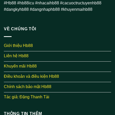
#Hb88 #hb88icu #nhacaihb88 #cacuoctructuyenhb88
#dangkyhb88 #dangnhaphb88 #khuyenmaihb88
VỀ CHÚNG TÔI
Giới thiệu Hb88
Liên hệ Hb88
Khuyến mãi Hb88
Điều khoản và điều kiện Hb88
Chính sách bảo mật Hb88
Tác giả: Đặng Thanh Tài
THÔNG TIN THÊM