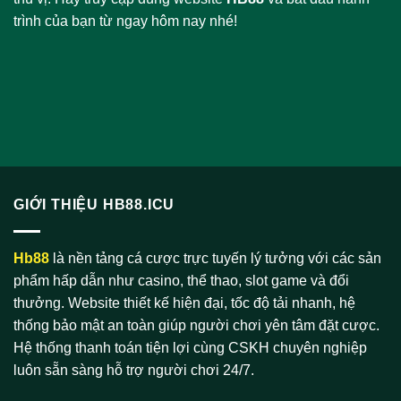
trình của bạn từ ngay hôm nay nhé!
GIỚI THIỆU HB88.ICU
Hb88
là nền tảng cá cược trực tuyến lý tưởng với các sản
phẩm hấp dẫn như casino, thể thao, slot game và đổi
thưởng. Website thiết kế hiện đại, tốc độ tải nhanh, hệ
thống bảo mật an toàn giúp người chơi yên tâm đặt cược.
Hệ thống thanh toán tiện lợi cùng CSKH chuyên nghiệp
luôn sẵn sàng hỗ trợ người chơi 24/7.