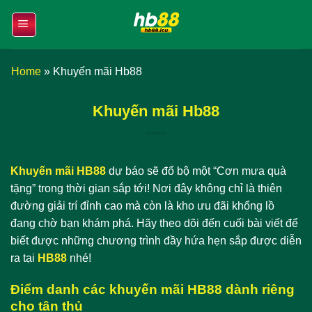
Bỏ
qua
nội
dung
Home
»
Khuyến mãi Hb88
Khuyến mãi Hb88
Khuyến mãi HB88
dự báo sẽ đổ bộ một “Cơn mưa quà
tặng” trong thời gian sắp tới! Nơi đây không chỉ là thiên
đường giải trí đỉnh cao mà còn là kho ưu đãi khổng lồ
đang chờ bạn khám phá. Hãy theo dõi đến cuối bài viết để
biết được những chương trình đầy hứa hẹn sắp được diễn
ra tại
HB88
nhé!
Điểm danh các khuyến mãi HB88 dành riêng
cho tân thủ