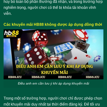
hủy bỏ toàn bộ phần thưởng đã nhận, và trong trường hợp
nghiêm trọng, người chơi có thể bị khóa tài khoản vĩnh
viễn.
Các khuyến mãi HB88 không được áp dụng đồng thời
Điều anh em cần lưu ý khi áp dụng khuyến mãi
Trong một số trường hợp, người chơi chỉ được phép chọn
một khuyến mãi duy nhất tại thời điểm đăng ký. Để tối ưu