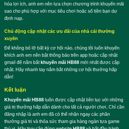
hóa lợi ích, anh em nên lựa chọn chương trình khuyến mãi
sao cho phù hợp với mục tiêu chơi hoặc số tiền bạn dự
định nạp.
Chủ động cập nhật các ưu đãi của nhà cái thường
xuyên
Để không bỏ lỡ bất kỳ cơ hội nào, chúng tôi luôn khuyến
khích anh em nên bật thông báo trên app hoặc cập nhật
gmail để nắm bắt
khuyến mãi HB88
mới nhất được cập
nhật. Hãy nhanh tay nắm bắt những cơ hội thưởng hấp
dẫn!
Kết luận
Khuyến mãi HB88
luôn được cập nhật liên tục với những
giá trị thưởng hấp dẫn dành cho tất cả người chơi. Chỉ cần
đăng nhập là anh em đã có thể nhận ngay các phần
thưởng giá trị và thỏa sức tham gia hàng ngàn tựa game
thú vị. Hãy truy cập đúng website
HB88
và bắt đầu hành