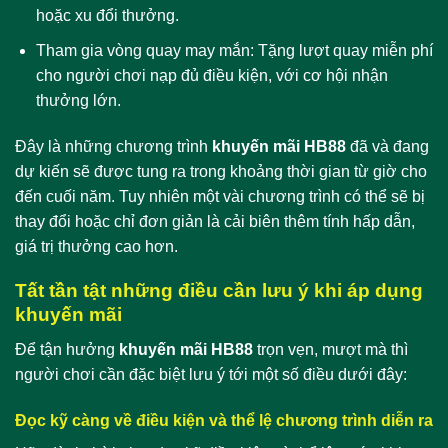
hoặc xu đổi thưởng.
Tham gia vòng quay may mắn: Tặng lượt quay miễn phí
cho người chơi nạp đủ điều kiện, với cơ hội nhận
thưởng lớn.
Đây là những chương trình
khuyến mãi HB88
đã và đang
dự kiến sẽ được tung ra trong khoảng thời gian từ giờ cho
đến cuối năm. Tuy nhiên một vài chương trình có thể sẽ bị
thay đổi hoặc chỉ đơn giản là cải biên thêm tính hấp dẫn,
giá trị thưởng cao hơn.
Tất tần tật những điều cần lưu ý khi áp dụng
khuyến mãi
Để tận hưởng
khuyến mãi HB88
trọn vẹn, mượt mà thì
người chơi cần đặc biệt lưu ý tới một số điều dưới đây:
Đọc kỹ càng về điều kiện và thể lệ chương trình diễn ra