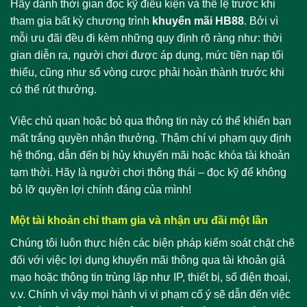
Hãy dành thời gian đọc kỹ điều kiện và thể lệ trước khi
tham gia bất kỳ chương trình
khuyến mãi HB88
. Bởi vì
mỗi ưu đãi đều đi kèm những quy định rõ ràng như: thời
gian diễn ra, người chơi được áp dụng, mức tiền nạp tối
thiểu, cũng như số vòng cược phải hoàn thành trước khi
có thể rút thưởng.
Việc chủ quan hoặc bỏ qua thông tin này có thể khiến bạn
mất trắng quyền nhận thưởng. Thậm chí vi phạm quy định
hệ thống, dẫn đến bị hủy khuyến mãi hoặc khóa tài khoản
tạm thời. Hãy là người chơi thông thái – đọc kỹ để không
bỏ lỡ quyền lợi chính đáng của mình!
Một tài khoản chỉ tham gia và nhận ưu đãi một lần
Chúng tôi luôn thực hiện các biện pháp kiểm soát chặt chẽ
đối với việc lợi dụng khuyến mãi thông qua tài khoản giả
mạo hoặc thông tin trùng lặp như IP, thiết bị, số điện thoại,
v.v. Chính vì vậy mọi hành vi vi phạm cố ý sẽ dẫn đến việc