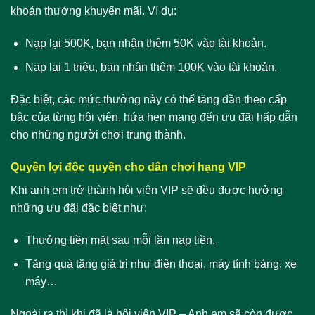
khoản thưởng khuyến mãi. Ví dụ:
Nạp lại 500K, bạn nhận thêm 50K vào tài khoản.
Nạp lại 1 triệu, bạn nhận thêm 100K vào tài khoản.
Đặc biệt, các mức thưởng này có thể tăng dần theo cấp
bậc của từng hội viên, hứa hẹn mang đến ưu đãi hấp dẫn
cho những người chơi trung thành.
Quyền lợi độc quyền cho dân chơi hạng VIP
Khi anh em trở thành hội viên VIP sẽ đều được hưởng
những ưu đãi đặc biệt như:
Thưởng tiền mặt sau mỗi lần nạp tiền.
Tặng quà tặng giá trị như điện thoại, máy tính bảng, xe
máy…
Ngoài ra thì khi đã là hội viên VIP – Anh em sẽ còn được