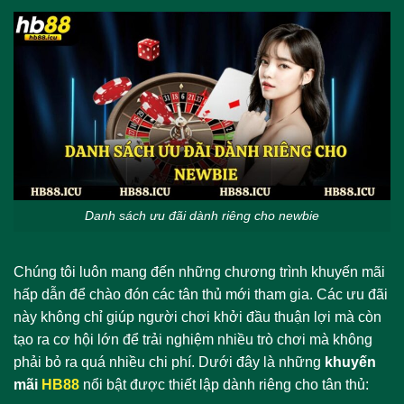
Danh sách ưu đãi dành riêng cho newbie
Chúng tôi luôn mang đến những chương trình khuyến mãi
hấp dẫn để chào đón các tân thủ mới tham gia. Các ưu đãi
này không chỉ giúp người chơi khởi đầu thuận lợi mà còn
tạo ra cơ hội lớn để trải nghiệm nhiều trò chơi mà không
phải bỏ ra quá nhiều chi phí. Dưới đây là những
khuyến
mãi
HB88
nổi bật được thiết lập dành riêng cho tân thủ: