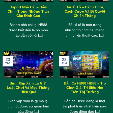
Bsport Nhà Cái – Đắm
Bài Xì Tố – Cách Chơi,
Chìm Trong Những Trận
Cách Cược Và Bí Quyết
Cầu Đỉnh Cao
Chiến Thắng
Bsport nhà cái tại HB88
Bài xì tố là một trong
được biết đến là bộ môn
những trò chơi bài mang
hấp dẫn với lối [...]
tính chiến thuật cao, [...]
23
23
Th6
Th6
Binh Xập Xám Là Gì?
Bắn Cá HB88 HB88 – Trò
Luật Chơi Và Mẹo Thắng
Chơi Giải Trí Siêu Hot
Hiệu Quả
Trên Thị Trường
Binh xập xám là gì mà lại
Bắn cá HB88 đang là một
thu hút được sự quan tâm
trò phát triển nhất hiện nay,
của đông [...]
được đông đảo [...]