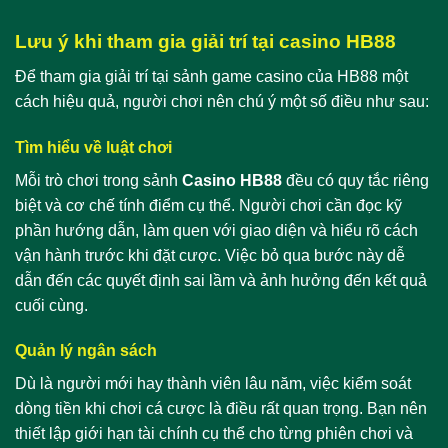
Lưu ý khi tham gia giải trí tại casino HB88
Để tham gia giải trí tại sảnh game casino của HB88 một
cách hiệu quả, người chơi nên chú ý một số điều như sau:
Tìm hiểu về luật chơi
Mỗi trò chơi trong sảnh
Casino HB88
đều có quy tắc riêng
biệt và cơ chế tính điểm cụ thể. Người chơi cần đọc kỹ
phần hướng dẫn, làm quen với giao diện và hiểu rõ cách
vận hành trước khi đặt cược. Việc bỏ qua bước này dễ
dẫn đến các quyết định sai lầm và ảnh hưởng đến kết quả
cuối cùng.
Quản lý ngân sách
Dù là người mới hay thành viên lâu năm, việc kiểm soát
dòng tiền khi chơi cá cược là điều rất quan trọng. Bạn nên
thiết lập giới hạn tài chính cụ thể cho từng phiên chơi và