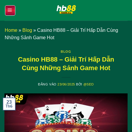
Bỏ
qua
nội
dung
Home
»
Blog
»
Casino HB88 – Giải Trí Hấp Dẫn Cùng
Những Sảnh Game Hot
BLOG
Casino HB88 – Giải Trí Hấp Dẫn
Cùng Những Sảnh Game Hot
ĐĂNG VÀO
23/06/2025
BỞI
@SEO
23
Th6