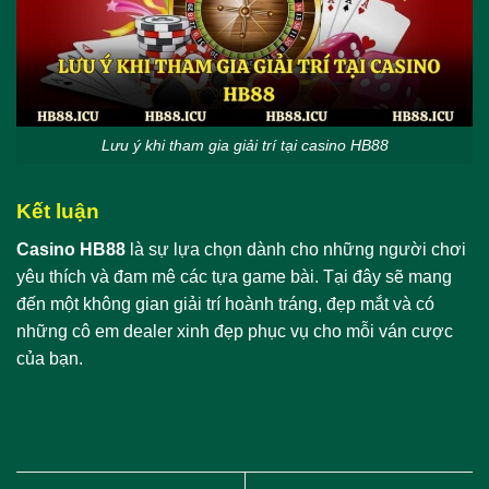
Lưu ý khi tham gia giải trí tại casino HB88
Kết luận
Casino HB88
là sự lựa chọn dành cho những người chơi
yêu thích và đam mê các tựa game bài. Tại đây sẽ mang
đến một không gian giải trí hoành tráng, đẹp mắt và có
những cô em dealer xinh đẹp phục vụ cho mỗi ván cược
của bạn.