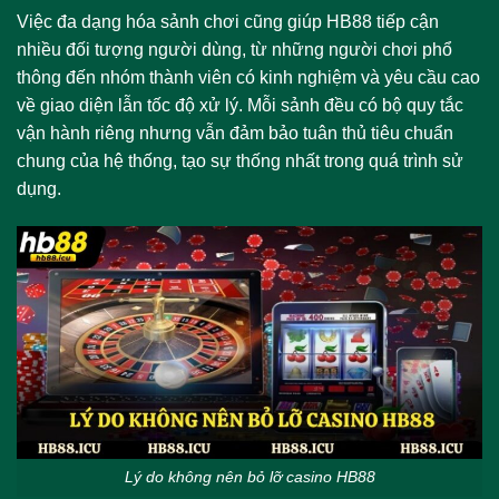
Việc đa dạng hóa sảnh chơi cũng giúp HB88 tiếp cận
nhiều đối tượng người dùng, từ những người chơi phổ
thông đến nhóm thành viên có kinh nghiệm và yêu cầu cao
về giao diện lẫn tốc độ xử lý. Mỗi sảnh đều có bộ quy tắc
vận hành riêng nhưng vẫn đảm bảo tuân thủ tiêu chuẩn
chung của hệ thống, tạo sự thống nhất trong quá trình sử
dụng.
Lý do không nên bỏ lỡ casino HB88