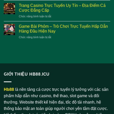
–
Nhất
Cá
Phương
Trang Casino Trực Tuyến Uy Tín – Địa Điểm Cá
Năm
Rùa
Pháp
Cược Đẳng Cấp
2025
Xanh
Dự
ở
Chức năng bình luận bị tắt
–
Đoán
Trang
Trải
Chính
Casino
Nghiệm
Game Bài Phỏm – Trò Chơi Trực Tuyến Hấp Dẫn
Xác
Trực
Săn
Hàng Đầu Hiện Nay
Hoàn
Tuyến
Cá
Toàn
ở
Chức năng bình luận bị tắt
Uy
Cực
Game
Tín
Hấp
Bài
–
Dẫn
Phỏm
Địa
–
Điểm
Trò
Cá
Chơi
Cược
Trực
Đẳng
Tuyến
Cấp
GIỚI THIỆU HB88.ICU
Hấp
Dẫn
Hàng
Hb88
là nền tảng cá cược trực tuyến lý tưởng với các sản
Đầu
Hiện
phẩm hấp dẫn như casino, thể thao, slot game và đổi
Nay
thưởng. Website thiết kế hiện đại, tốc độ tải nhanh, hệ
thống bảo mật an toàn giúp người chơi yên tâm đặt cược.