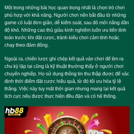
Một trong những bài học quan trọng nhất là chọn trò chơi
phù hợp với khả năng. Người chơi nên bắt đầu từ những
game có luật đơn giản, dễ kiểm soát, sau đó mới nâng dần
độ khó. Những cao thủ giàu kinh nghiệm luôn ưu tiên tính
toán trước khi đặt cược, tránh kiểu chơi cảm tính hoặc
chạy theo đám đông.
Ngoài ra, chiến lược ghi chép kết quả ván chơi để tìm ra
chu kỳ lặp lại cũng là kỹ thuật thường thấy ở người chơi
chuyên nghiệp. Họ sử dụng thông tin thu thập được để xác
định thời điểm đặt cược hiệu quả, từ đó tối ưu hóa tỷ lệ
thắng. Việc này tuy mất thời gian nhưng mang lại kết quả
tích cực nếu được thực hiện đều đặn và có hệ thống.