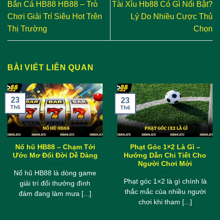
Bắn Cá HB88 HB88 – Trò
Tài Xỉu Hb88 Có Gì Nổi Bật?
Chơi Giải Trí Siêu Hot Trên
Lý Do Nhiều Cược Thủ
Thị Trường
Chọn
BÀI VIẾT LIÊN QUAN
23
23
Th6
Th6
Nổ hũ HB88 – Chạm Tới
Phạt Góc 1×2 Là Gì –
Ước Mơ Đổi Đời Dễ Dàng
Hướng Dẫn Chi Tiết Cho
Người Chơi Mới
Nổ hũ HB88 là dòng game
Phạt góc 1×2 là gì chính là
giải trí đổi thưởng đình
thắc mắc của nhiều người
đám đang làm mưa [...]
chơi khi tham [...]