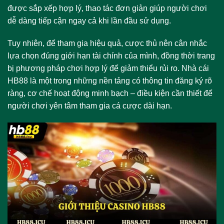
được sắp xếp hợp lý, thao tác đơn giản giúp người chơi
dễ dàng tiếp cận ngay cả khi lần đầu sử dụng.
Tuy nhiên, để tham gia hiệu quả, cược thủ nên cân nhắc
lựa chọn đúng giới hạn tài chính của mình, đồng thời trang
bị phương pháp chơi hợp lý để giảm thiểu rủi ro. Nhà cái
HB88 là một trong những nền tảng có thông tin đăng ký rõ
ràng, cơ chế hoạt động minh bạch – điều kiện cần thiết để
người chơi yên tâm tham gia cá cược dài hạn.