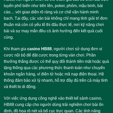
tuyến phổ biến như tiến lên, poker, phỏm, mậu binh, bài
cào… với giao diện rõ ràng và cơ chế vận hành minh
bạch. Tại đây, các ván bài không chỉ mang tính giải trí đơn
thuần mà còn có yếu tố thi đấu thực tế, nơi kỹ năng chơi
bài và sự may mắn đều có ảnh hưởng đến kết quả cuối
cùng.
Khi tham gia
casino HB88
, người chơi sử dụng đơn vị
cược nội bộ để đặt cược trong từng ván chơi. Phần
thưởng thắng được có thể quy đổi thành tiền mặt hoặc quà
tặng thông qua các phương thức thanh toán như chuyển
khoản ngân hàng, ví điện tử hoặc mã nạp điện thoại. Hệ
thống đảm bảo xử lý nhanh, hỗ trợ đầy đủ trên cả máy tính
và thiết bị di động.
Với việc ứng dụng công nghệ vào thiết kế sảnh casino,
HB88 cung cấp cho người dùng trải nghiệm chơi bài ổn
định, đồ họa rõ nét và bố cục trực quan. Các tính năng