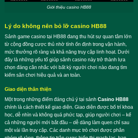
Giới thiệu casino HB88
Lý do không nên bỏ lỡ casino HB88
Sảnh game casino tại HB88 đang thu hút sự quan tâm lớn
từ cộng đồng cược thủ nhờ tính ổn định trong vận hành,
mức thưởng rõ ràng và khả năng truy cập linh hoạt. Dưới
đây là những yếu tố giúp sảnh casino này trở thành lựa
chọn đáng cân nhắc với bất kỳ người chơi nào đang tìm
kiếm sân chơi hiệu quả và an toàn.
Giao diện thân thiện
Một trong những điểm đáng chú ý tại sảnh
Casino HB88
chính là cách thiết kế giao diện. Giao diện được bố trí khoa
học, dễ nhìn và không quá phức tạp, giúp người chơi – kể
cả những người mới bắt đầu – dễ dàng làm quen chỉ sau
một vài lần truy cập. Các danh mục trò chơi được phân
nhóm rõ ràng, thông tin trận cược hiển thị mạch lạc, hạn